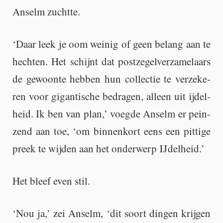
An­selm zucht­te.
‘Daar leek je oom wei­nig of geen be­lang aan te
hech­ten. Het schijnt dat post­ze­gel­ver­za­me­laars
de ge­woon­te heb­ben hun col­lec­tie te ver­ze­ke­
ren voor gi­gan­ti­sche be­dra­gen, al­leen uit ij­del­
heid. Ik ben van plan,’ voeg­de An­selm er pein­
zend aan toe, ‘om bin­nen­kort eens een pit­ti­ge
preek te wij­den aan het on­der­werp IJ­del­heid.’
Het bleef even stil.
‘Nou ja,’ zei An­selm, ‘dit soort din­gen krij­gen