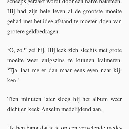
scheeps ge­raakt wordt door een halve bak­steen.
Hij had zijn hele leven al de groot­ste moei­te
gehad met het idee af­stand te moe­ten doen van
gro­te­re geld­be­dra­gen.
‘O, zo?’ zei hij. Hij leek zich slechts met grote
moei­te weer enigs­zins te kun­nen kal­me­ren.
‘Tja, laat me er dan maar eens even naar kij­
ken.’
Tien mi­nu­ten later sloeg hij het album weer
dicht en keek An­selm me­de­lij­dend aan.
‘Ik ben bang dat je je op een ver­ve­len­de me­de­