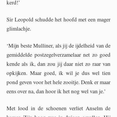
kerd!’
Sir Le­o­pold schud­de het hoofd met een mager
glim­lach­je.
‘Mijn beste Mul­li­ner, als jij de ij­del­heid van de
ge­mid­del­de post­ze­gel­ver­za­me­laar net zo goed
kende als ik, dan zou jij daar niet zo raar van
op­kij­ken. Maar goed, ik wil je dus wel tien
pond geven voor het hele zooi­tje. Denk er maar
eens over na, dan hoor ik het nog wel van je.’
Met lood in de schoe­nen ver­liet An­selm de