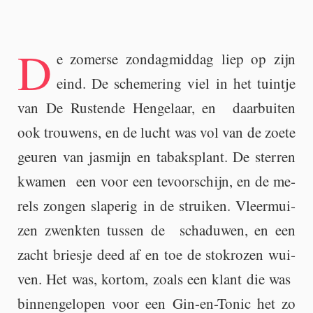
D
e zo­mer­se zon­dag­mid­dag liep op zijn
eind. De sche­me­ring viel in het tuin­tje
van De Rus­ten­de Hen­ge­laar, en daar­bui­ten
ook trou­wens, en de lucht was vol van de zoete
geu­ren van jas­mijn en ta­baks­plant. De ster­ren
kwa­men een voor een te­voor­schijn, en de me­
rels zon­gen sla­pe­rig in de strui­ken. Vleer­mui­
zen zwenk­ten tus­sen de scha­du­wen, en een
zacht bries­je deed af en toe de stok­ro­zen wui­
ven. Het was, kort­om, zoals een klant die was
bin­nen­ge­lo­pen voor een Gin-en-To­nic het zo