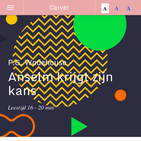
Carver
A
A
A
Schakel
navigatie
P.G. Wodehouse -
Anselm krijgt zijn
kans
Leestijd 16 - 20 min