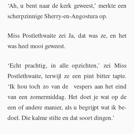
‘Ah, u bent naar de kerk ge­weest,’ merk­te een
scherp­zin­ni­ge Sher­ry-en-An­gos­tu­ra op.
Miss Post­leth­wai­te zei Ja, dat was ze, en het
was heel mooi ge­weest.
‘Echt prach­tig, in alle op­zich­ten,’ zei Miss
Post­leth­wai­te, ter­wijl ze een pint bit­ter tapte.
‘Ik hou toch zo van de ves­pers aan het eind
van een zo­mer­mid­dag. Het doet je wat op de
een of an­de­re ma­nier, als u be­grijpt wat ik be­
doel. Die kalme stil­te en dat soort din­gen.’