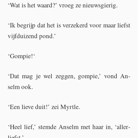
‘Wat is het waard?’ vroeg ze nieuws­gie­rig.
‘Ik be­grijp dat het is ver­ze­kerd voor maar liefst
vijf­dui­zend pond.’
‘Gom­pie!‘
‘Dat mag je wel zeg­gen, gom­pie,’ vond An­
selm ook.
‘Een lieve duit!’ zei Myrt­le.
‘Heel lief,’ stem­de An­selm met haar in, ‘al­ler­
liefst.’