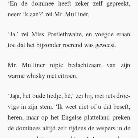
‘En de do­mi­nee heeft zeker zelf ge­preekt,
neem ik aan?’ zei Mr. Mul­li­ner.
‘Ja,’ zei Miss Post­leth­wai­te, en voeg­de eraan
toe dat het bij­zon­der roe­rend was ge­weest.
Mr. Mul­li­ner nipte be­dacht­zaam van zijn
warme whis­ky met ci­troen.
‘Jaja, het oude lied­je, hè,’ zei hij, met iets droe­
vigs in zijn stem. ‘Ik weet niet of u dat be­seft,
heren, maar op het En­gel­se plat­te­land pre­ken
de do­mi­nees al­tijd zelf tij­dens de ves­pers in de