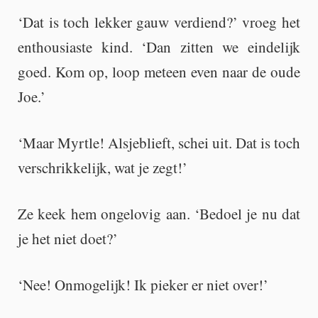
‘Dat is toch lek­ker gauw ver­diend?’ vroeg het
en­thou­si­as­te kind. ‘Dan zit­ten we ein­de­lijk
goed. Kom op, loop met­een even naar de oude
Joe.’
‘Maar Myrt­le! Als­je­blieft, schei uit. Dat is toch
ver­schrik­ke­lijk, wat je zegt!’
Ze keek hem on­ge­lo­vig aan. ‘Be­doel je nu dat
je het niet doet?’
‘Nee! On­mo­ge­lijk! Ik pie­ker er niet over!’