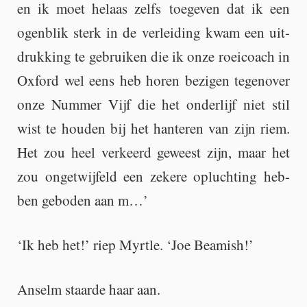
en ik moet he­laas zelfs toe­ge­ven dat ik een
ogen­blik sterk in de ver­lei­ding kwam een uit­
druk­king te ge­brui­ken die ik onze roei­coach in
Ox­ford wel eens heb horen be­zi­gen te­gen­over
onze Num­mer Vijf die het on­der­lijf niet stil
wist te hou­den bij het han­te­ren van zijn riem.
Het zou heel ver­keerd ge­weest zijn, maar het
zou on­ge­twij­feld een ze­ke­re op­luch­ting heb­
ben ge­bo­den aan m…’
‘Ik heb het!’ riep Myrt­le. ‘Joe Be­a­mish!’
An­selm staar­de haar aan.