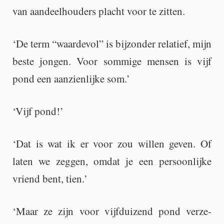
van aan­deel­hou­ders placht voor te zit­ten.
‘De term “waar­de­vol” is bij­zon­der re­la­tief, mijn
beste jon­gen. Voor som­mi­ge men­sen is vijf
pond een aan­zien­lij­ke som.’
‘Vijf pond!’
‘Dat is wat ik er voor zou wil­len geven. Of
laten we zeg­gen, omdat je een per­soon­lij­ke
vriend bent, tien.’
‘Maar ze zijn voor vijf­dui­zend pond ver­ze­