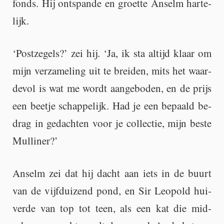
fonds. Hij ont­span­de en groet­te An­selm har­te­
lijk.
‘Post­ze­gels?’ zei hij. ‘Ja, ik sta al­tijd klaar om
mijn ver­za­me­ling uit te brei­den, mits het waar­
de­vol is wat me wordt aan­ge­bo­den, en de prijs
een beet­je schap­pe­lijk. Had je een be­paald be­
drag in ge­dach­ten voor je col­lec­tie, mijn beste
Mul­li­ner?’
An­selm zei dat hij dacht aan iets in de buurt
van de vijf­dui­zend pond, en Sir Le­o­pold hui­
ver­de van top tot teen, als een kat die mid­