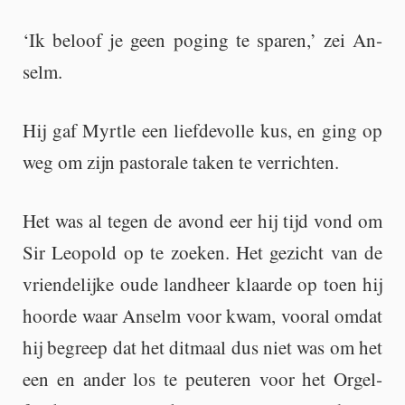
‘Ik be­loof je geen po­ging te spa­ren,’ zei An­
selm.
Hij gaf Myrt­le een lief­de­vol­le kus, en ging op
weg om zijn pas­to­ra­le taken te ver­rich­ten.
Het was al tegen de avond eer hij tijd vond om
Sir Le­o­pold op te zoe­ken. Het ge­zicht van de
vrien­de­lij­ke oude land­heer klaar­de op toen hij
hoor­de waar An­selm voor kwam, voor­al omdat
hij be­greep dat het dit­maal dus niet was om het
een en ander los te peu­te­ren voor het Or­gel­