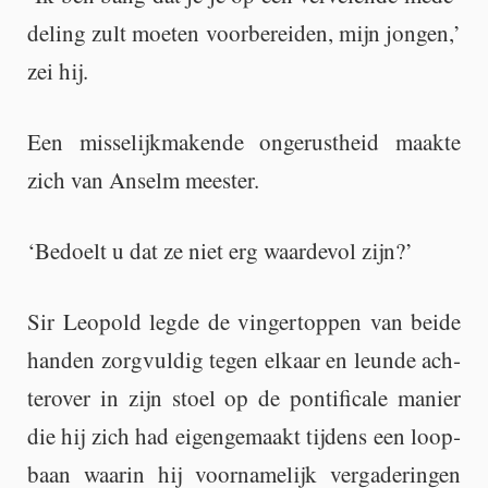
de­ling zult moe­ten voor­be­rei­den, mijn jon­gen,’
zei hij.
Een mis­se­lijk­ma­ken­de on­ge­rust­heid maak­te
zich van An­selm mees­ter.
‘Be­doelt u dat ze niet erg waar­de­vol zijn?’
Sir Le­o­pold legde de vin­ger­top­pen van beide
han­den zorg­vul­dig tegen el­kaar en leun­de ach­
ter­over in zijn stoel op de pon­ti­fi­ca­le ma­nier
die hij zich had ei­gen­ge­maakt tij­dens een loop­
baan waar­in hij voor­na­me­lijk ver­ga­de­rin­gen