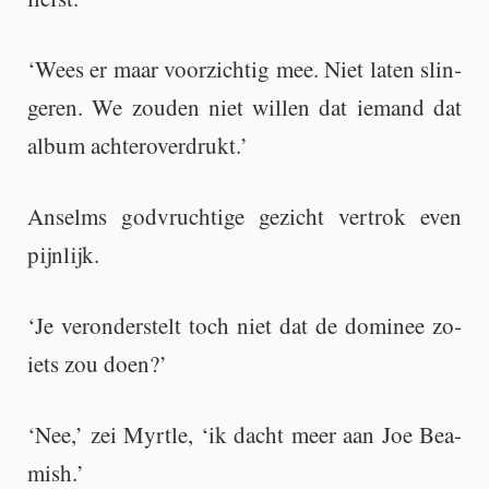
‘Wees er maar voor­zich­tig mee. Niet laten slin­
ge­ren. We zou­den niet wil­len dat ie­mand dat
album ach­ter­over­drukt.’
An­selms god­vruch­ti­ge ge­zicht ver­trok even
pijn­lijk.
‘Je ver­on­der­stelt toch niet dat de do­mi­nee zo­
iets zou doen?’
‘Nee,’ zei Myrt­le, ‘ik dacht meer aan Joe Be­a­
mish.’