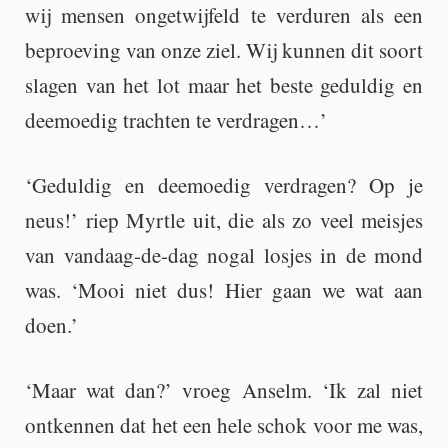
wij men­sen on­ge­twij­feld te ver­du­ren als een
be­proe­ving van onze ziel. Wij kun­nen dit soort
sla­gen van het lot maar het beste ge­dul­dig en
dee­moe­dig trach­ten te ver­dra­gen…’
‘Ge­dul­dig en dee­moe­dig ver­dra­gen? Op je
neus!’ riep Myrt­le uit, die als zo veel meis­jes
van van­daag-de-dag nogal los­jes in de mond
was. ‘Mooi niet dus! Hier gaan we wat aan
doen.’
‘Maar wat dan?’ vroeg An­selm. ‘Ik zal niet
ont­ken­nen dat het een hele schok voor me was,