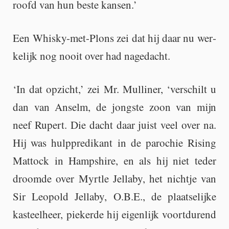
roofd van hun beste kan­sen.’
Een Whis­ky-met-Plons zei dat hij daar nu wer­
ke­lijk nog nooit over had na­ge­dacht.
‘In dat op­zicht,’ zei Mr. Mul­li­ner, ‘ver­schilt u
dan van An­selm, de jong­ste zoon van mijn
neef Ru­pert. Die dacht daar juist veel over na.
Hij was hulp­pre­di­kant in de pa­ro­chie Ri­sing
Mat­tock in Hamp­shi­re, en als hij niet teder
droom­de over Myrt­le Jel­la­by, het nicht­je van
Sir Le­o­pold Jel­la­by, O.B.E., de plaat­se­lij­ke
kas­teel­heer, pie­ker­de hij ei­gen­lijk voort­du­rend