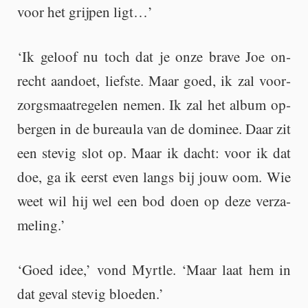
voor het grij­pen ligt…’
‘Ik ge­loof nu toch dat je onze brave Joe on­
recht aan­doet, lief­ste. Maar goed, ik zal voor­
zorgs­maat­re­ge­len nemen. Ik zal het album op­
ber­gen in de bu­reau­la van de do­mi­nee. Daar zit
een ste­vig slot op. Maar ik dacht: voor ik dat
doe, ga ik eerst even langs bij jouw oom. Wie
weet wil hij wel een bod doen op deze ver­za­
me­ling.’
‘Goed idee,’ vond Myrt­le. ‘Maar laat hem in
dat geval ste­vig bloe­den.’