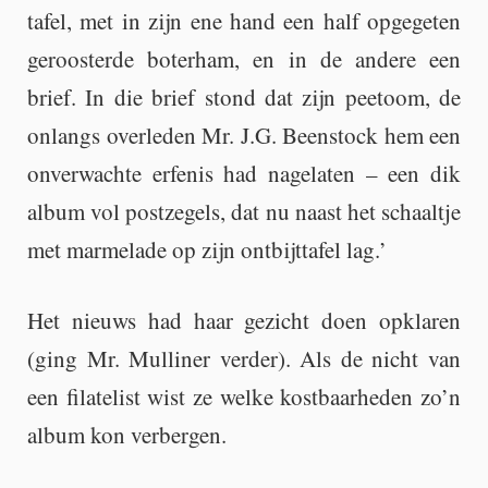
tafel, met in zijn ene hand een half op­ge­ge­ten
ge­roos­ter­de bo­ter­ham, en in de an­de­re een
brief. In die brief stond dat zijn peet­oom, de
on­langs over­le­den Mr. J.G. Beenstock hem een
on­ver­wach­te er­fe­nis had na­ge­la­ten – een dik
album vol post­ze­gels, dat nu naast het schaal­tje
met mar­me­la­de op zijn ont­bijt­ta­fel lag.’
Het nieuws had haar ge­zicht doen op­kla­ren
(ging Mr. Mul­li­ner ver­der). Als de nicht van
een fi­la­te­list wist ze welke kost­baar­he­den zo’n
album kon ver­ber­gen.