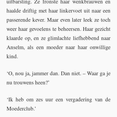
uit­bar­sting. Ze frons­te haar wenk­brau­wen en
haal­de drif­tig met haar lin­ker­voet uit naar een
pas­se­ren­de kever. Maar even later leek ze toch
weer haar ge­voe­lens te be­heer­sen. Haar ge­zicht
klaar­de op, en ze glim­lach­te lief­heb­bend naar
An­selm, als een moe­der naar haar on­wil­li­ge
kind.
‘O, nou ja, jam­mer dan. Dan niet. – Waar ga je
nu trou­wens heen?’
‘Ik heb om zes uur een ver­ga­de­ring van de
Moe­der­club.’