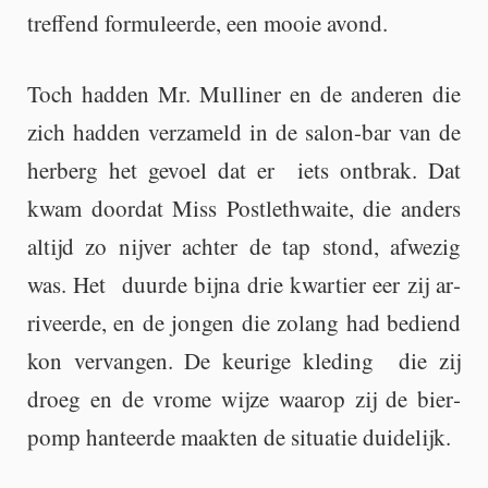
tref­fend for­mu­leer­de, een mooie avond.
Toch had­den Mr. Mul­li­ner en de an­de­ren die
zich had­den ver­za­meld in de sa­lon-bar van de
her­berg het ge­voel dat er iets ont­brak. Dat
kwam door­dat Miss Post­leth­wai­te, die an­ders
al­tijd zo nij­ver ach­ter de tap stond, af­we­zig
was. Het duur­de bijna drie kwar­tier eer zij ar­
ri­veer­de, en de jon­gen die zo­lang had be­diend
kon ver­van­gen. De keu­ri­ge kle­ding die zij
droeg en de vrome wijze waar­op zij de bier­
pomp han­teer­de maak­ten de si­tu­a­tie dui­de­lijk.