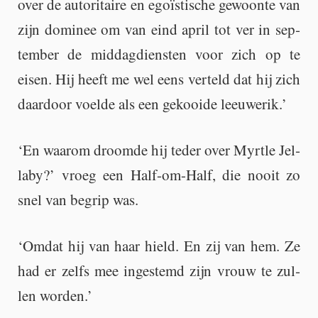
over de au­to­ri­tai­re en egoïsti­sche ge­woon­te van
zijn do­mi­nee om van eind april tot ver in sep­
tem­ber de mid­dag­dien­sten voor zich op te
eisen. Hij heeft me wel eens ver­teld dat hij zich
daar­door voel­de als een ge­kooi­de leeu­we­rik.’
‘En waar­om droom­de hij teder over Myrt­le Jel­
la­by?’ vroeg een Half-om-Half, die nooit zo
snel van be­grip was.
‘Omdat hij van haar hield. En zij van hem. Ze
had er zelfs mee in­ge­stemd zijn vrouw te zul­
len wor­den.’