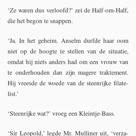
‘Ze waren dus ver­loofd?’ zei de Half-om-Half,
die het begon te snap­pen.
‘Ja. In het ge­heim. An­selm durf­de haar oom
niet op de hoog­te te stel­len van de si­tu­a­tie,
omdat hij niets an­ders had om een vrouw van
te on­der­hou­den dan zijn ma­ge­re trak­te­ment.
Hij vrees­de de woede van de steen­rij­ke fi­la­te­
list.’
‘Steen­rij­ke wat?’ vroeg een Klein­tje-Bass.
‘Sir Le­o­pold,’ legde Mr. Mul­li­ner uit, ‘ver­za­