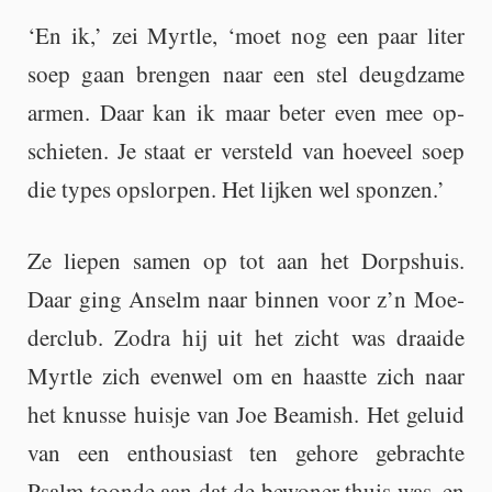
‘En ik,’ zei Myrt­le, ‘moet nog een paar liter
soep gaan bren­gen naar een stel deugd­za­me
armen. Daar kan ik maar beter even mee op­
schie­ten. Je staat er ver­steld van hoe­veel soep
die types op­slor­pen. Het lij­ken wel spon­zen.’
Ze lie­pen samen op tot aan het Dorps­huis.
Daar ging An­selm naar bin­nen voor z’n Moe­
der­club. Zodra hij uit het zicht was draai­de
Myrt­le zich even­wel om en haast­te zich naar
het knus­se huis­je van Joe Be­a­mish. Het ge­luid
van een en­thou­si­ast ten ge­ho­re ge­brach­te
Psalm toon­de aan dat de be­wo­ner thuis was, en