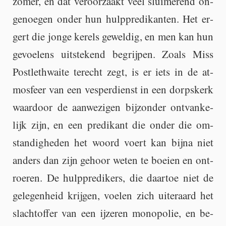
zomer, en dat ver­oor­zaakt veel slui­me­rend on­
ge­noe­gen onder hun hulp­pre­di­kan­ten. Het er­
gert die jonge ke­rels ge­wel­dig, en men kan hun
ge­voe­lens uit­ste­kend be­grij­pen. Zoals Miss
Post­leth­wai­te te­recht zegt, is er iets in de at­
mos­feer van een ves­per­dienst in een dorps­kerk
waar­door de aan­we­zi­gen bij­zon­der ont­van­ke­
lijk zijn, en een pre­di­kant die onder die om­
stan­dig­he­den het woord voert kan bijna niet
an­ders dan zijn ge­hoor weten te boei­en en ont­
roe­ren. De hulp­pre­di­kers, die daar­toe niet de
ge­le­gen­heid krij­gen, voe­len zich ui­ter­aard het
slacht­of­fer van een ij­ze­ren mo­no­po­lie, en be­