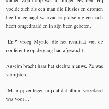
kamer. Zijn hoop was in dui­gen ge­val­len. Hij
voel­de zich als een man die il­lu­sies en dro­men
heeft na­ge­jaagd waar­van er plot­se­ling een zich
heeft om­ge­draaid en in zijn been ge­be­ten.
‘En?’ vroeg Myrt­le, die het re­sul­taat van de
con­fe­ren­tie op de gang had af­ge­wacht.
An­selm bracht haar het slech­te nieuws. Ze was
ver­bijs­terd.
‘Maar jij zei tegen mij dat dat album ver­ze­kerd
was voor…’