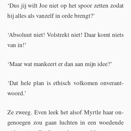
‘Dus jij wilt Joe niet op het spoor zet­ten zodat
hij alles als van­zelf in orde brengt?’
‘Ab­so­luut niet! Vol­strekt niet! Daar komt niets
van in!’
‘Maar wat man­keert er dan aan mijn idee?’
‘Dat hele plan is ethisch vol­ko­men on­ver­ant­
woord.’
Ze zweeg. Even leek het alsof Myrt­le haar on­
ge­noe­gen zou gaan luch­ten in een woe­den­de