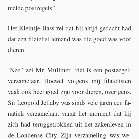
mel­de post­ze­gels.’
Het Klein­tje-Bass zei dat hij al­tijd ge­dacht had
dat een fi­la­te­list ie­mand was die goed was voor
die­ren.
‘Nee,’ zei Mr. Mul­li­ner, ‘dat is een post­ze­gel­
ver­za­me­laar. Hoe­wel vol­gens mij fi­la­te­lis­ten
vaak ook heel goed zijn voor die­ren, ove­ri­gens.
Sir Le­o­pold Jel­la­by was sinds vele jaren een fa­
na­tiek ver­za­me­laar, vanaf het mo­ment dat hij
zich had te­rug­ge­trok­ken uit het za­ken­le­ven in
de Lon­den­se City. Zijn ver­za­me­ling was we­