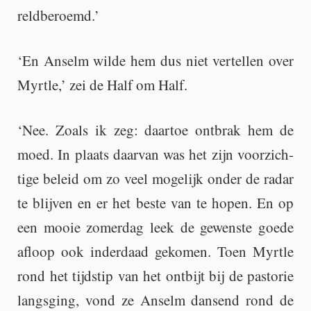
reld­be­roemd.’
‘En An­selm wilde hem dus niet ver­tel­len over
Myrt­le,’ zei de Half om Half.
‘Nee. Zoals ik zeg: daar­toe ont­brak hem de
moed. In plaats daar­van was het zijn voor­zich­
ti­ge be­leid om zo veel mo­ge­lijk onder de radar
te blij­ven en er het beste van te hopen. En op
een mooie zo­mer­dag leek de ge­wens­te goede
af­loop ook in­der­daad ge­ko­men. Toen Myrt­le
rond het tijd­stip van het ont­bijt bij de pas­to­rie
langs­ging, vond ze An­selm dan­send rond de