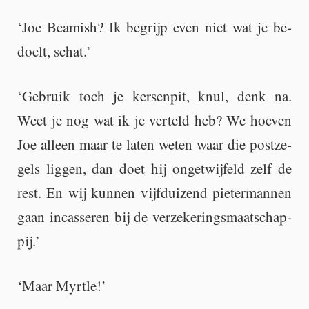
‘Joe Be­a­mish? Ik be­grijp even niet wat je be­
doelt, schat.’
‘Ge­bruik toch je ker­sen­pit, knul, denk na.
Weet je nog wat ik je ver­teld heb? We hoe­ven
Joe al­leen maar te laten weten waar die post­ze­
gels lig­gen, dan doet hij on­ge­twij­feld zelf de
rest. En wij kun­nen vijf­dui­zend pie­ter­man­nen
gaan in­cas­se­ren bij de ver­ze­ke­rings­maat­schap­
pij.’
‘Maar Myrt­le!’