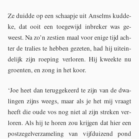
Ze duid­de op een schaap­je uit An­selms kud­de­
ke, dat ooit een toe­ge­wijd in­bre­ker was ge­
weest. Na zo’n zes­tien maal voor enige tijd ach­
ter de tra­lies te heb­ben ge­ze­ten, had hij uit­ein­
de­lijk zijn roe­ping ver­lo­ren. Hij kweek­te nu
groen­ten, en zong in het koor.
‘Joe heet dan te­rug­ge­keerd te zijn van de dwa­
lin­gen zijns weegs, maar als je het mij vraagt
heeft die oude vos nog niet al zijn stre­ken ver­
lo­ren. Als hij te horen zou krij­gen dat hier een
post­ze­gel­ver­za­me­ling van vijf­dui­zend pond