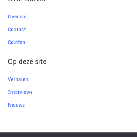
Over ons
Contact
Colofon
Op deze site
Verhalen
Interviews
Nieuws
© 2026Carver - Gemaakt met
in Amsterdam - Carver.nl maakt