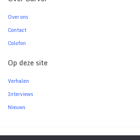
Over ons
Contact
Colofon
Op deze site
Verhalen
Interviews
Nieuws
© 2026Carver - Gemaakt met
in Amsterdam - Carver.nl maakt