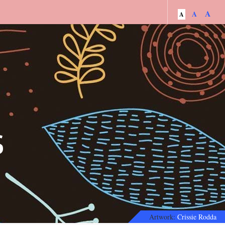
A
A
A
s
Artwork:
Crissie Rodda