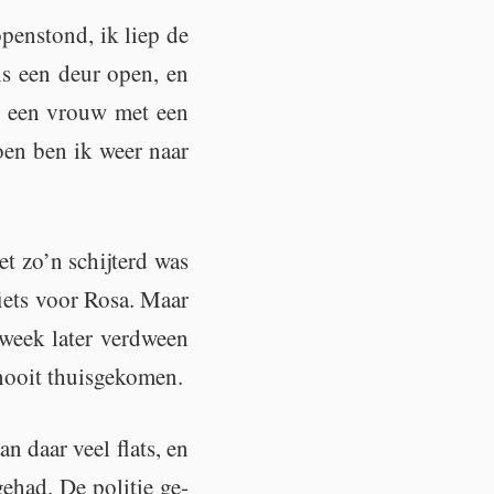
 openstond, ik liep de
ns een deur open, en
ond een vrouw met een
toen ben ik weer naar
iet zo’n schij­terd was
iets voor Rosa. Maar
week later ver­dween
ooit thuis­ge­ko­men.
an daar veel flats, en
had. De po­li­tie ge­