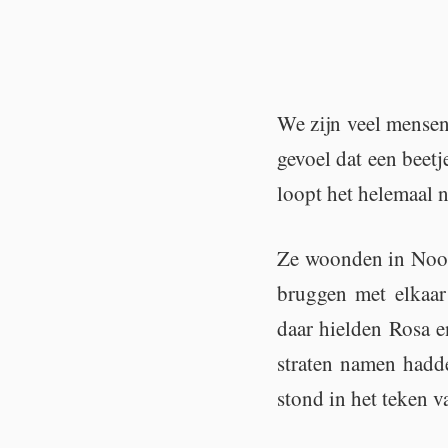
We zijn veel men­sen
ge­voel dat een beet­j
loopt het he­le­maal 
Ze woon­den in Noord,
brug­gen met el­kaar 
daar hiel­den Rosa 
stra­ten namen had­d
stond in het teken va