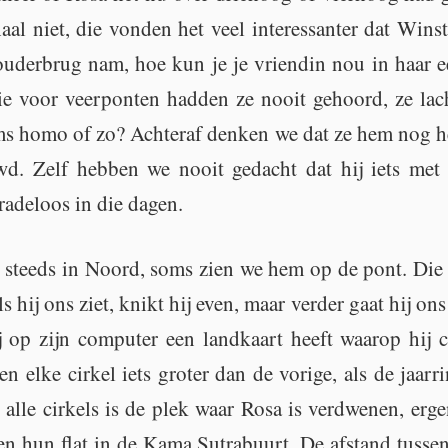
haal niet, die von­den het veel in­te­res­san­ter dat Wins
ou­der­brug nam, hoe kun je je vrien­din nou in haar ee
 voor veer­pon­ten had­den ze nooit ge­hoord, ze lac
oms homo of zo? Ach­ter­af den­ken we dat ze hem nog he
wd. Zelf heb­ben we nooit ge­dacht dat hij iets met h
a­de­loos in die dagen.
steeds in Noord, soms zien we hem op de pont. Die fo
s hij ons ziet, knikt hij even, maar ver­der gaat hij o
op zijn com­pu­ter een land­kaart heeft waar­op hij con
en elke cir­kel iets gro­ter dan de vo­ri­ge, als de jaar
alle cir­kels is de plek waar Rosa is ver­dwe­nen, er­ge
en hun flat in de Kama Sutra­buurt. De af­stand tus­sen 