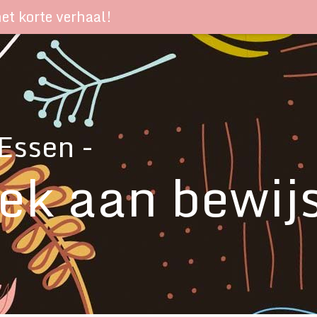
het korte verhaal!
Essen -
ek aan bewij