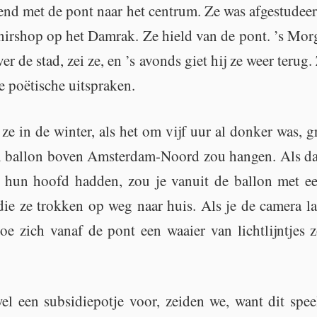
end met de pont naar het cen­trum. Ze was af­ge­stu­deer
e­nir­shop op het Dam­rak. Ze hield van de pont. ’s Mor­
er de stad, zei ze, en ’s avonds giet hij ze weer terug.
ke poëti­sche uit­spra­ken.
t ze in de win­ter, als het om vijf uur al don­ker was, g
n bal­lon boven Am­ster­dam-Noord zou han­gen. Als d
 hun hoofd had­den, zou je van­uit de bal­lon met een
 die ze trok­ken op weg naar huis. Als je de ca­me­ra l
oe zich vanaf de pont een waai­er van licht­lijn­tjes z
l een sub­si­die­pot­je voor, zei­den we, want dit spee