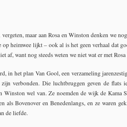
 ver­ge­ten, maar aan Rosa en Wins­ton den­ken we no
e op heim­wee lijkt – ook al is het geen ver­haal dat goe
niet af, want nog steeds weten we niet wat er met Rosa 
 in het plan Van Gool, een ver­za­me­ling ja­ren­zes­tig
zijn ver­bon­den. Die lucht­brug­gen geven de flats iets 
en Wins­ton wel van. Ze noem­den de wijk de Kama S
en als Bo­ven­over en Be­ne­den­langs, en ze waren gek 
n de lief­de.