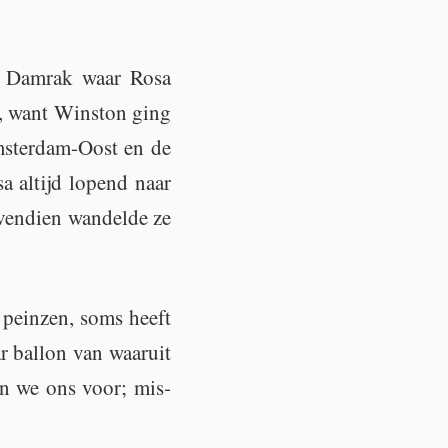
het Dam­rak waar Rosa
s, want Wins­ton ging
m­ster­dam-Oost en de
 al­tijd lo­pend naar
­ven­dien wan­del­de ze
 pein­zen, soms heeft
 bal­lon van waar­uit
len we ons voor; mis­