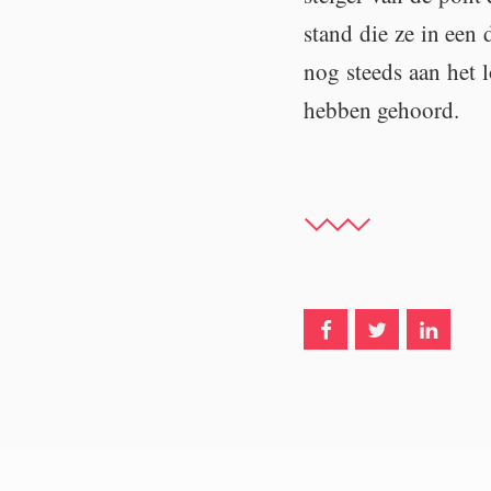
stand die ze in een d
nog steeds aan het l
heb­ben ge­hoord.