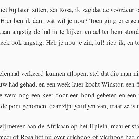
et bij laten zit­ten, zei Rosa, ik zag dat de voor­deur
: Hier ben ik dan, wat wil je nou? Toen ging er er­ge
kaan ang­stig de hal in te kij­ken en ach­ter hem st
eek ook ang­stig. Heb je nou je zin, lul! riep ik, en 
e­le­maal ver­keerd kun­nen af­lo­pen, stel dat die man n
ouw had gehad, en een week later kocht Wins­ton een f
e werd nog een keer door een hond ge­be­ten en een 
de pont ge­no­men, daar zijn ge­tui­gen van, maar ze is n
 wij met­een aan de Afri­kaan op het IJplein, maar er sta
meer of Rosa het nu over drie­hoog of vier­hoog had ge