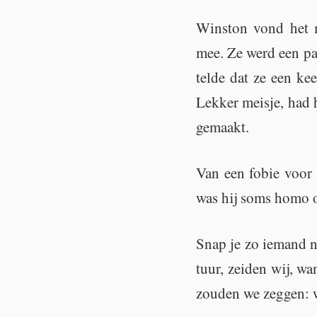
Wins­ton vond het ma
mee. Ze werd een paar
tel­de dat ze een ke
Lek­ker meis­je, had 
ge­maakt.
Van een fobie voor v
was hij soms homo 
Snap je zo ie­mand n
tuur, zei­den wij, wa
zou­den we zeg­gen: 