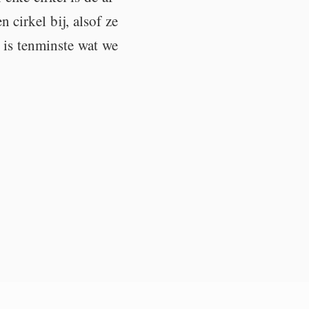
 cir­kel bij, alsof ze
is ten­min­ste wat we