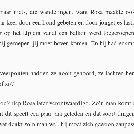
ar niets, die wan­de­lin­gen, want Rosa maak­te ook 
 keer door een hond ge­be­ten en door jon­ge­tjes las­tig­
er op het IJplein vanaf een bal­kon werd toe­ge­roe­pe
hij ge­roe­pen, jij moet boven komen. En hij had er smak
eer­pon­ten had­den ze nooit ge­hoord, ze lach­ten hem 
of zo?
ou? riep Rosa later ver­ont­waar­digd. Zo’n man komt ui
nt dit speelt een paar jaar ge­le­den en dat soort din­g
wat denkt zo’n man wel, hij moet zich ge­woon aan­pas­