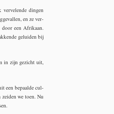
ver­ve­len­de din­gen
ge­val­len, en ze ver­
n door een Afri­kaan.
­ken­de ge­lui­den bij
in zijn ge­zicht uit,
t een be­paal­de cul­
en zei­den we toen. Nu
sen.