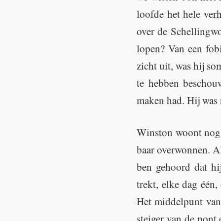
loof­de het hele ver­
over de Schel­ling­w
lopen? Van een fobie
zicht uit, was hij s
te heb­ben be­schou
maken had. Hij was r
Wins­ton woont nog 
baar over­won­nen. Al
ben ge­hoord dat hij 
trekt, elke dag één, 
Het mid­del­punt van 
stei­ger van de pont 