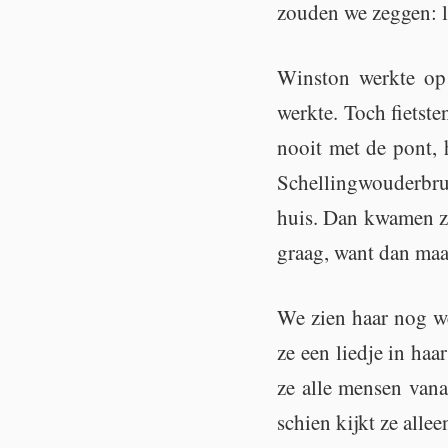
zou­den we zeg­gen: 
Wins­ton werk­te op 
werk­te. Toch fiet­s
nooit met de pont, h
Schel­ling­wou­der­b
huis. Dan kwa­men ze o
graag, want dan maak
We zien haar nog wel
ze een lied­je in ha
ze alle men­sen vana
schien kijkt ze al­le