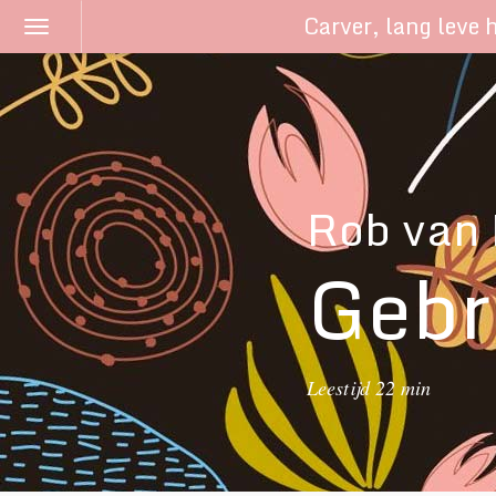
Carver
, lang leve 
Schakel
navigatie
Rob van 
Gebr
Leestijd 22 min