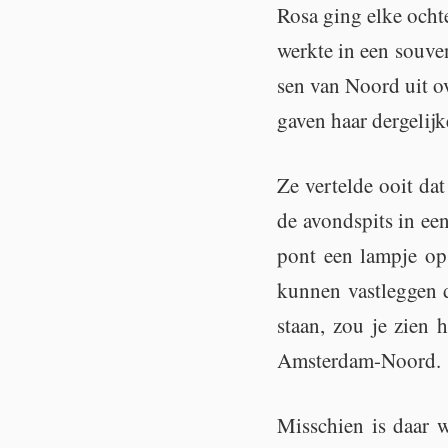
Rosa ging elke och­t
werk­te in een sou­v
sen van Noord uit ov
ga­ven haar der­ge­lij­
Ze ver­tel­de ooit da
de avond­spits in ee
pont een lamp­je op
kun­nen vast­leg­gen
staan, zou je zien h
Am­ster­dam-Noord.
Mis­schien is daar we