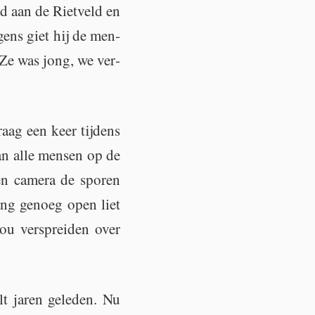
d aan de Riet­veld en
gens giet hij de men­
 Ze was jong, we ver­
raag een keer tij­dens
an alle men­sen op de
 ca­me­ra de spo­ren
ang ge­noeg open liet
ou ver­sprei­den over
lt jaren ge­le­den. Nu