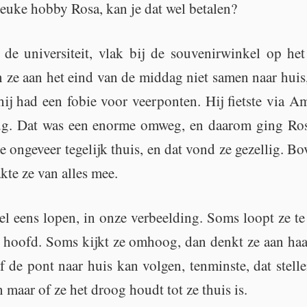
leuke hobby Rosa, kan je dat wel be­ta­len?
de uni­ver­si­teit, vlak bij de sou­ve­nir­win­kel op 
ten ze aan het eind van de mid­dag niet samen naar hui
ij had een fobie voor veer­pon­ten. Hij fiets­te via A
rug. Dat was een enor­me omweg, en daar­om ging Rosa
n­ge­veer te­ge­lijk thuis, en dat vond ze ge­zel­lig. Bo
­te ze van alles mee.
 eens lopen, in onze ver­beel­ding. Soms loopt ze te
ar hoofd. Soms kijkt ze om­hoog, dan denkt ze aan haar
f de pont naar huis kan vol­gen, ten­min­ste, dat stel­
en maar of ze het droog houdt tot ze thuis is.