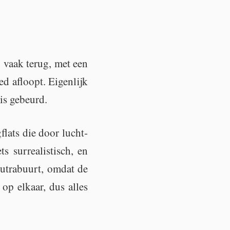
g vaak terug, met een
d af­loopt. Ei­gen­lijk
is ge­beurd.
­flats die door lucht­
sur­re­a­lis­tisch, en
utra­buurt, omdat de
op el­kaar, dus alles