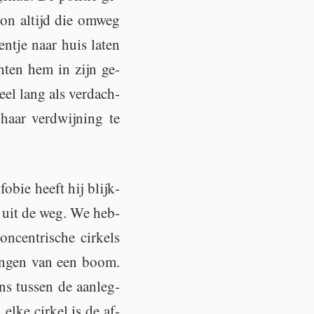
­ton al­tijd die omweg
n­tje naar huis laten
h­ten hem in zijn ge­
el lang als ver­dach­
aar ver­dwij­ning te
bie heeft hij blijk­
ns uit de weg. We heb­
­cen­tri­sche cir­kels
­rin­gen van een boom.
ns tus­sen de aan­leg­
elke cir­kel is de af­