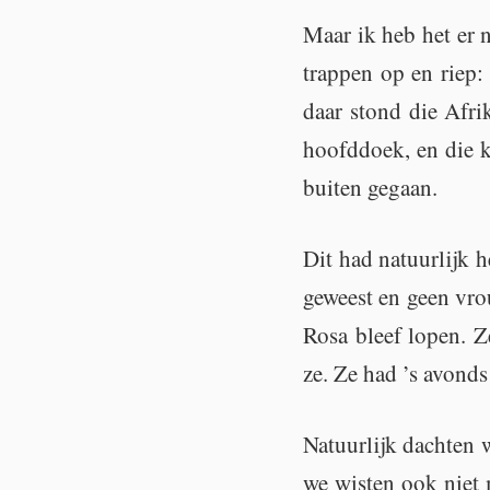
Maar ik heb het er ni
trap­pen op en riep
daar stond die Afri­
hoofd­doek, en die k
bui­ten ge­gaan.
Dit had na­tuur­lijk h
ge­weest en geen vr
Rosa bleef lopen. Z
ze. Ze had ’s avonds 
Na­tuur­lijk dach­ten
we wis­ten ook niet 